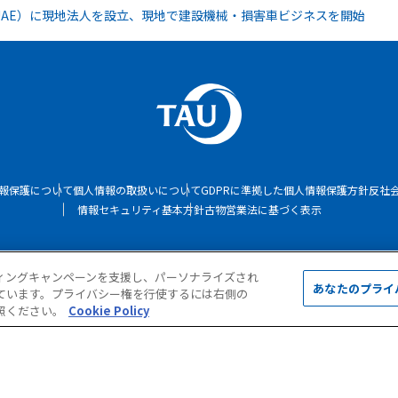
UAE）に現地法人を設立、現地で建設機械・損害車ビジネスを開始
報保護について
個人情報の取扱いについて
GDPRに準拠した個人情報保護方針
反社
情報セキュリティ基本方針
古物営業法に基づく表示
Copyright © TAU Corporation. All Rights Reserved.
ィングキャンペーンを支援し、パーソナライズされ
あなたのプライ
ています。プライバシー権を行使するには右側の
照ください。
Cookie Policy