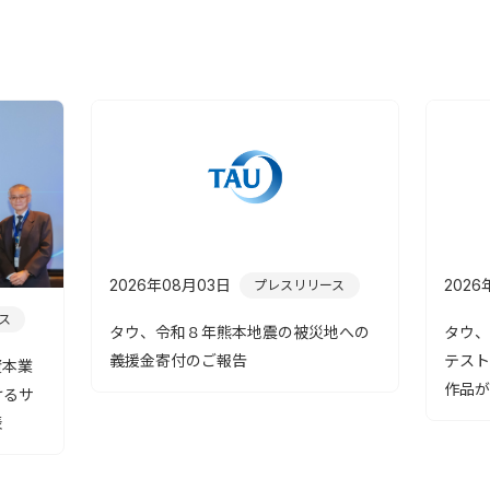
2026年08月03日
2026
プレスリリース
ス
タウ、令和８年熊本地震の被災地への
タウ、
義援金寄付のご報告
テスト
資本業
作品が
けるサ
表