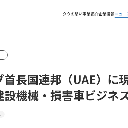
タウの想い
事業紹介
企業情報
ニュー
ブ首長国連邦（UAE）に
建設機械・損害車ビジネ
ス