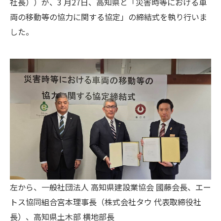
社長））が、3 月27日、高知県と「災害時等における車
両の移動等の協力に関する協定」の締結式を執り行いま
した。
左から、一般社団法人 高知県建設業協会 國藤会長、エー
トス協同組合宮本理事長（株式会社タウ 代表取締役社
長）、高知県土木部 横地部長