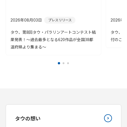
2026年08月03日
2026年
プレスリリース
タウ、第8回タウ・パラリンアートコンテスト結
タウ、令
果発表！～過去最多となる620作品が全国38都
付のご報
道府県より集まる～
タウの想い