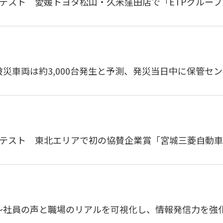
テスト 愛媛トヨタ松山・久米窪田店で「ETPグルー
災車両は約3,000台発生と予測、発災当日中に保管セ
ンテスト 東北エリアで初の協賛企業賞「宮城三菱自動
～社員の声と職場のリアルを可視化し、情報発信力を強